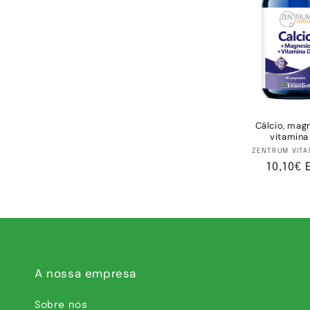
ç
ã
o
:
Cálcio, mag
vitamina
Fo
ZENTRUM VITA
Preço
10,10€ 
normal
A nossa empresa
Sobre nós