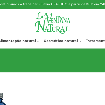
ontinuamos a trabalhar - Envio GRATUITO a partir de 30€ em 24
Alimentação natural
Cosmética natural
Tratamen