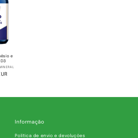
nésio e
 D3
rnecedor:
MINERAL
EUR
Informação
Política de envio e devoluções