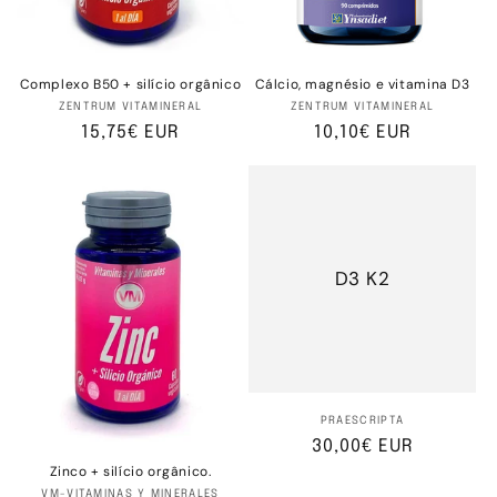
Complexo B50 + silício orgânico
Cálcio, magnésio e vitamina D3
Fornecedor:
Fornecedor:
ZENTRUM VITAMINERAL
ZENTRUM VITAMINERAL
Preço
15,75€ EUR
Preço
10,10€ EUR
normal
normal
D3 K2
Fornecedor:
PRAESCRIPTA
Preço
30,00€ EUR
Zinco + silício orgânico.
normal
Fornecedor:
VM-VITAMINAS Y MINERALES