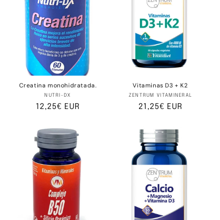
o
:
Creatina monohidratada.
Vitaminas D3 + K2
Fornecedor:
Fornecedor:
NUTRI-DX
ZENTRUM VITAMINERAL
Preço
12,25€ EUR
Preço
21,25€ EUR
normal
normal