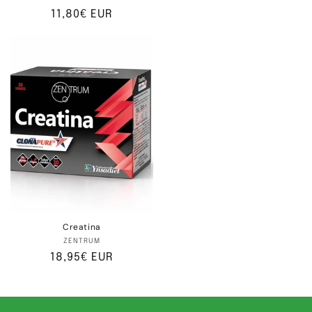
Preço
11,80€ EUR
normal
Creatina
Fornecedor:
ZENTRUM
Preço
18,95€ EUR
normal