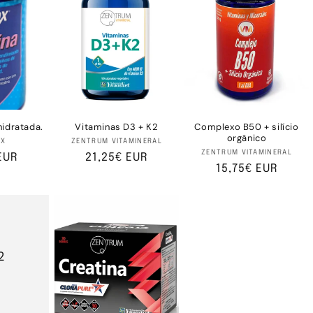
idratada.
Vitaminas D3 + K2
Complexo B50 + silício
orgânico
rnecedor:
Fornecedor:
DX
ZENTRUM VITAMINERAL
Fornecedor
ZENTRUM VITAMINERAL
EUR
Preço
21,25€ EUR
Preço
15,75€ EUR
normal
normal
2