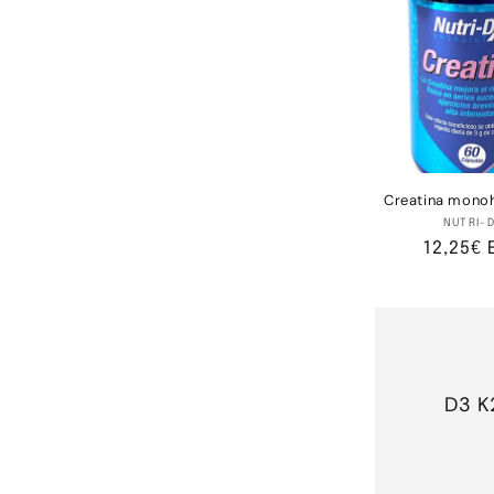
ç
ã
o
:
Creatina monoh
Fo
NUTRI-
Preço
12,25€ 
normal
D3 K