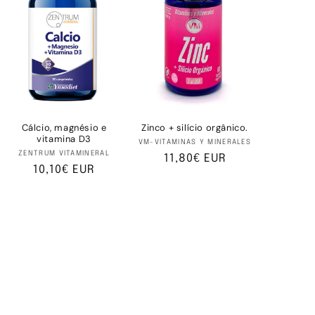
Cálcio, magnésio e
Zinco + silício orgânico.
vitamina D3
Fornecedor:
VM-VITAMINAS Y MINERALES
:
Fornecedor:
ZENTRUM VITAMINERAL
Preço
11,80€ EUR
Preço
10,10€ EUR
normal
normal