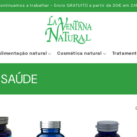
ontinuamos a trabalhar - Envio GRATUITO a partir de 30€ em 24
Alimentação natural
Cosmética natural
Tratamen
 SAÚDE