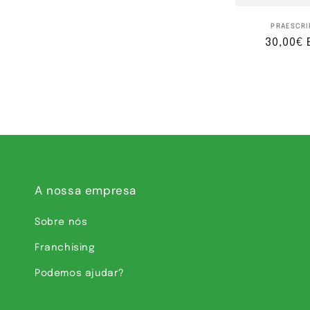
Fo
PRAESCRI
Preço
30,00€ 
normal
A nossa empresa
Sobre nós
Franchising
Podemos ajudar?