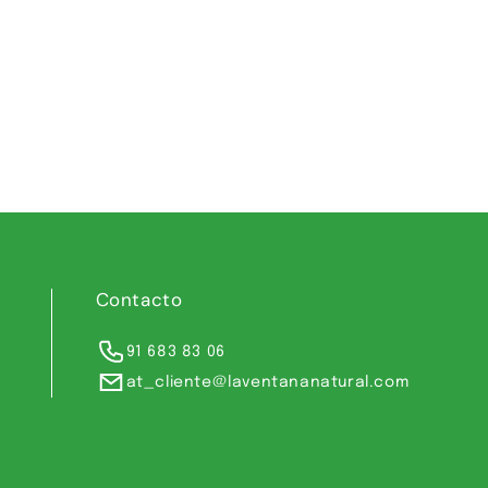
Contacto
91 683 83 06
at_cliente@laventananatural.com