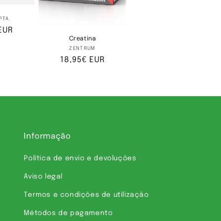
rnecedor:
PTA
EUR
Creatina
Fornecedor:
ZENTRUM
Preço
18,95€ EUR
normal
Informação
Política de envio e devoluções
Aviso legal
Termos e condições de utilização
Métodos de pagamento