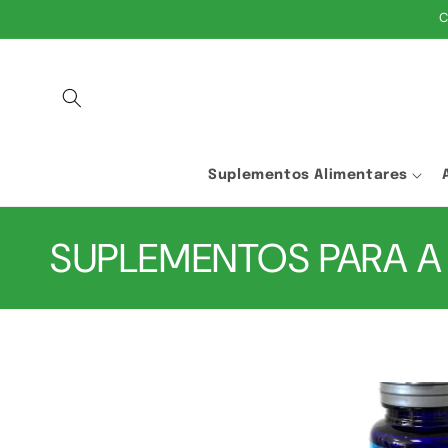
SALTAR
C
PARA O
CONTEÚDO
Suplementos Alimentares
C
SUPLEMENTOS PARA A
o
l
e